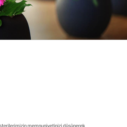
üşterilerimizin memnuniyetinizi düşünerek