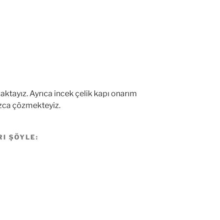
maktayız. Ayrıca incek çelik kapı onarım
uzca çözmekteyiz.
RI ŞÖYLE: