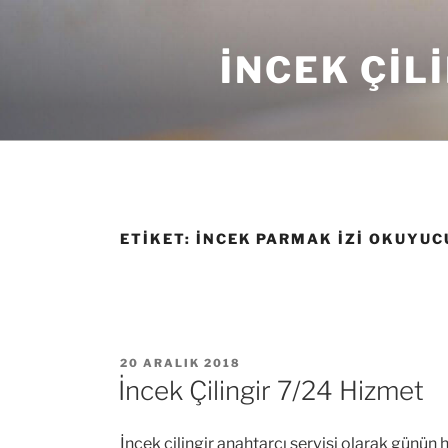
İçeriğe
geç
İNCEK ÇIL
ETIKET:
İNCEK PARMAK IZI OKUYUCU
YAYIM
20 ARALIK 2018
TARIHI
İncek Çilingir 7/24 Hizmet
İncek çilingir anahtarcı servisi olarak günü