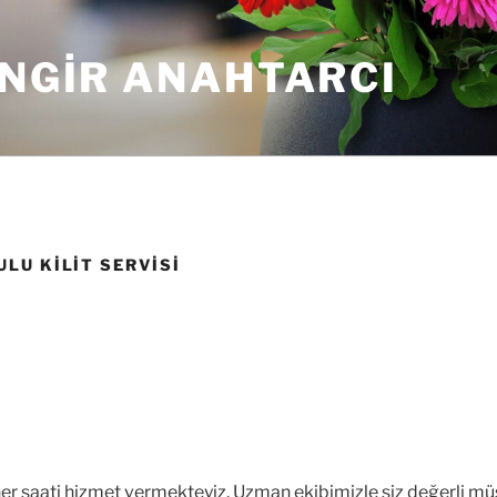
INGIR ANAHTARCI
LU KILIT SERVISI
n her saati hizmet vermekteyiz. Uzman ekibimizle siz değerli m