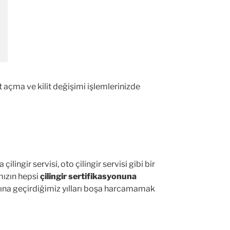
it açma ve kilit değişimi işlemlerinizde
lingir servisi, oto çilingir servisi gibi bir
mızın hepsi
çilingir sertifikasyonuna
dına geçirdiğimiz yılları boşa harcamamak