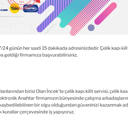
 7/24 günün her saati 15 dakikada adresinizdedir. Çelik kapı kil
ya geldiği firmamıza başvurabilirsiniz.
ından birisi Olan İncek’te çelik kapı kilit servisi, çelik kasa çi
ktronik Anahtar firmamızın bünyesinde çalışma arkadaşları
y kaybedilebilinen bir olgu olduğundan güveninizi kazanmak a
 kurallar çerçevesinde iş yapıyoruz.