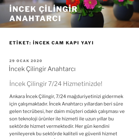
İçeriğe
İNCEK ÇILINGIR
geç
ANAHTARCI
ETIKET:
İNCEK CAM KAPI YAYI
YAYIM
29 OCAK 2020
TARIHI
İncek Çilingir Anahtarcı
İncek Çilingir 7/24 Hizmetinizde!
Ankara İncek Çilingir, 7/24 mağduriyetinizi gidermek
için çalışmaktadır. İncek Anahtarcı yıllardan beri süre
gelen tecrübesi, her daim müşteri odaklı çalışması ve
son teknoloji ürünler ile hizmeti ile uzun yıllar bu
sektörde hizmet vermektedir. Her gün kendini
yenileyerek bu sektörde kaliteli ve güvenli hizmet