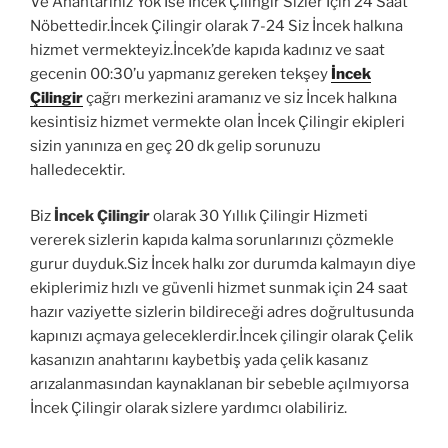
Ve Anahtarınız Yok İse İncek Çilingir Sizler İçin 24 Saat
Nöbettedir.İncek Çilingir olarak 7-24 Siz İncek halkına
hizmet vermekteyiz.İncek’de kapıda kadınız ve saat
gecenin 00:30’u yapmanız gereken tekşey
İncek
Çilingir
çağrı merkezini aramanız ve siz İncek halkına
kesintisiz hizmet vermekte olan İncek Çilingir ekipleri
sizin yanınıza en geç 20 dk gelip sorunuzu
halledecektir.
Biz
İncek Çilingir
olarak 30 Yıllık Çilingir Hizmeti
vererek sizlerin kapıda kalma sorunlarınızı çözmekle
gurur duyduk.Siz İncek halkı zor durumda kalmayın diye
ekiplerimiz hızlı ve güvenli hizmet sunmak için 24 saat
hazır vaziyette sizlerin bildireceği adres doğrultusunda
kapınızı açmaya geleceklerdir.İncek çilingir olarak Çelik
kasanızın anahtarını kaybetbiş yada çelik kasanız
arızalanmasından kaynaklanan bir sebeble açılmıyorsa
İncek Çilingir olarak sizlere yardımcı olabiliriz.