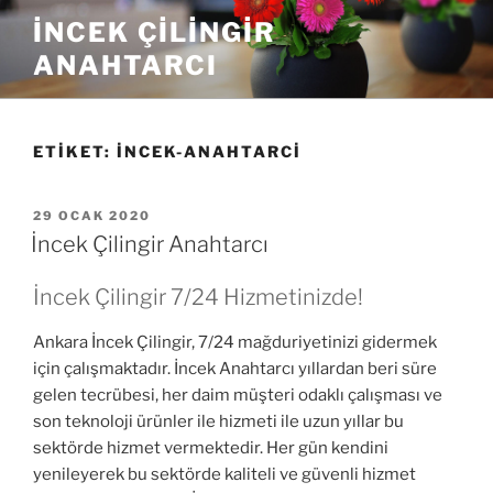
İçeriğe
İNCEK ÇILINGIR
geç
ANAHTARCI
ETIKET:
INCEK-ANAHTARCI
YAYIM
29 OCAK 2020
TARIHI
İncek Çilingir Anahtarcı
İncek Çilingir 7/24 Hizmetinizde!
Ankara İncek Çilingir, 7/24 mağduriyetinizi gidermek
için çalışmaktadır. İncek Anahtarcı yıllardan beri süre
gelen tecrübesi, her daim müşteri odaklı çalışması ve
son teknoloji ürünler ile hizmeti ile uzun yıllar bu
sektörde hizmet vermektedir. Her gün kendini
yenileyerek bu sektörde kaliteli ve güvenli hizmet